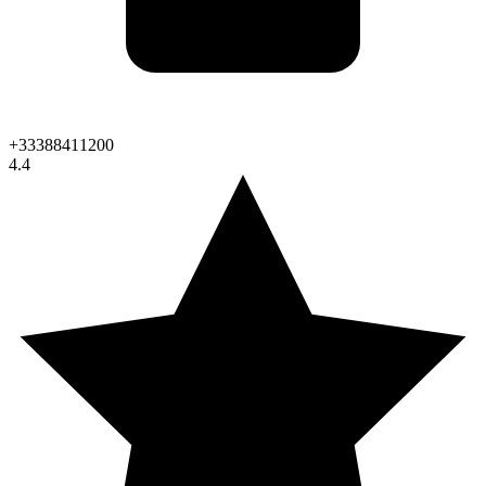
+33388411200
4.4