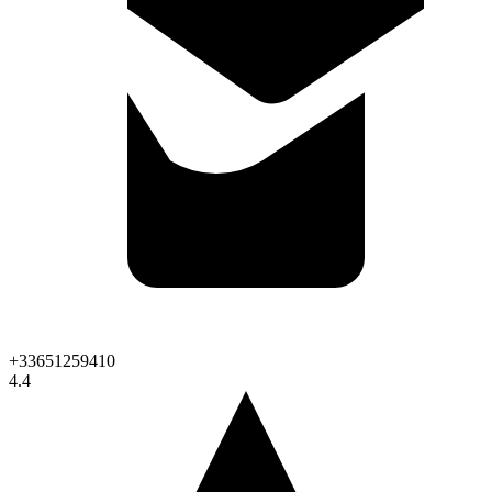
+33651259410
4.4