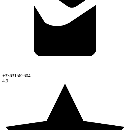
+33631562604
4.9