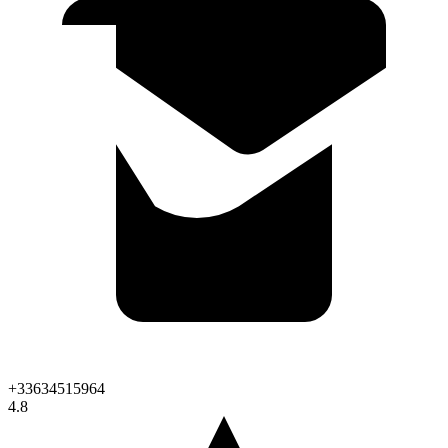
+33634515964
4.8