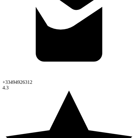
+33494926312
4.3