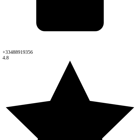
+33488919356
4.8