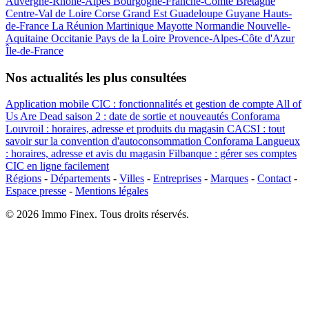
Auvergne-Rhône-Alpes
Bourgogne-Franche-Comté
Bretagne
Centre-Val de Loire
Corse
Grand Est
Guadeloupe
Guyane
Hauts-
de-France
La Réunion
Martinique
Mayotte
Normandie
Nouvelle-
Aquitaine
Occitanie
Pays de la Loire
Provence-Alpes-Côte d'Azur
Île-de-France
Nos actualités les plus consultées
Application mobile CIC : fonctionnalités et gestion de compte
All of
Us Are Dead saison 2 : date de sortie et nouveautés
Conforama
Louvroil : horaires, adresse et produits du magasin
CACSI : tout
savoir sur la convention d'autoconsommation
Conforama Langueux
: horaires, adresse et avis du magasin
Filbanque : gérer ses comptes
CIC en ligne facilement
Régions
-
Départements
-
Villes
-
Entreprises
-
Marques
-
Contact
-
Espace presse
-
Mentions légales
© 2026 Immo Finex. Tous droits réservés.