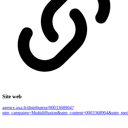
Site web
agence.axa.fr/distributeur/0003368904?
utm_campaign=Multidiffusion&utm_content=0003368904&utm_m