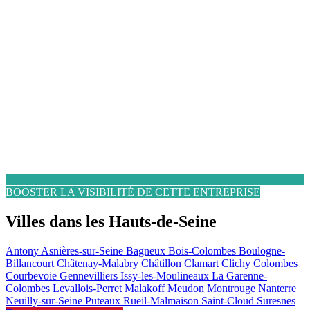
BOOSTER LA VISIBILITÉ DE CETTE ENTREPRISE
Villes dans les Hauts-de-Seine
Antony
Asnières-sur-Seine
Bagneux
Bois-Colombes
Boulogne-
Billancourt
Châtenay-Malabry
Châtillon
Clamart
Clichy
Colombes
Courbevoie
Gennevilliers
Issy-les-Moulineaux
La Garenne-
Colombes
Levallois-Perret
Malakoff
Meudon
Montrouge
Nanterre
Neuilly-sur-Seine
Puteaux
Rueil-Malmaison
Saint-Cloud
Suresnes