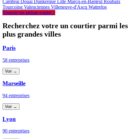
Cambrai
Douai
Dunkerque
Lille
Marcq-en-Barœul
Roubaix
Tourcoing
Valenciennes
Villeneuve-d'Ascq
Wattrelos
Trouver un artisan expert ↑
Recherchez votre un courtier parmi les
plus grandes villes
Paris
58 entreprises
Voir →
Marseille
94 entreprises
Voir →
Lyon
90 entreprises