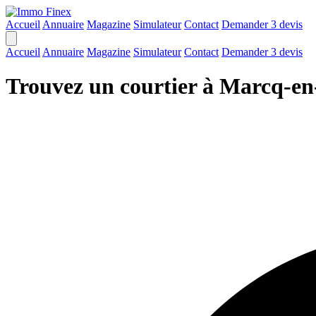
Accueil
Annuaire
Magazine
Simulateur
Contact
Demander 3 devis
Accueil
Annuaire
Magazine
Simulateur
Contact
Demander 3 devis
Trouvez un courtier à Marcq-e