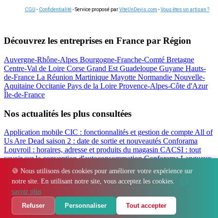
CGU
-
Confidentialité
- Service proposé par
ViteUnDevis.com
-
Vous êtes un artisan ?
Découvrez les entreprises en France par Région
Auvergne-Rhône-Alpes
Bourgogne-Franche-Comté
Bretagne
Centre-Val de Loire
Corse
Grand Est
Guadeloupe
Guyane
Hauts-
de-France
La Réunion
Martinique
Mayotte
Normandie
Nouvelle-
Aquitaine
Occitanie
Pays de la Loire
Provence-Alpes-Côte d'Azur
Île-de-France
Nos actualités les plus consultées
Application mobile CIC : fonctionnalités et gestion de compte
All of
Us Are Dead saison 2 : date de sortie et nouveautés
Conforama
Louvroil : horaires, adresse et produits du magasin
CACSI : tout
savoir sur la convention d'autoconsommation
Conforama Langueux
: horaires, adresse et avis du magasin
Filbanque : gérer ses comptes
🍪 Nous utilisons des cookies pour améliorer votre expérience sur
CIC en ligne facilement
notre site. En utilisant notre site, vous acceptez les cookies.
En
Régions
-
Départements
-
Villes
-
Entreprises
-
Marques
-
Contact
-
savoir plus
Espace presse
-
Mentions légales
Refuser
Personnaliser
Tout accepter
© 2026 Immo Finex. Tous droits réservés.