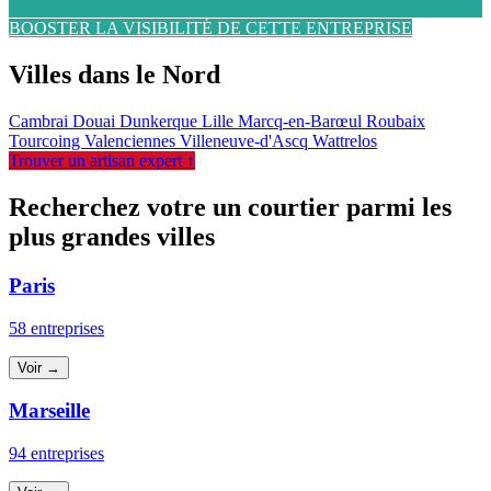
BOOSTER LA VISIBILITÉ DE CETTE ENTREPRISE
Villes dans le Nord
Cambrai
Douai
Dunkerque
Lille
Marcq-en-Barœul
Roubaix
Tourcoing
Valenciennes
Villeneuve-d'Ascq
Wattrelos
Trouver un artisan expert ↑
Recherchez votre un courtier parmi les
plus grandes villes
Paris
58 entreprises
Voir →
Marseille
94 entreprises