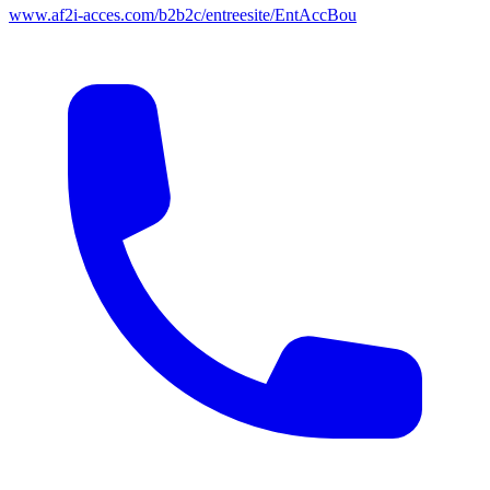
www.af2i-acces.com/b2b2c/entreesite/EntAccBou