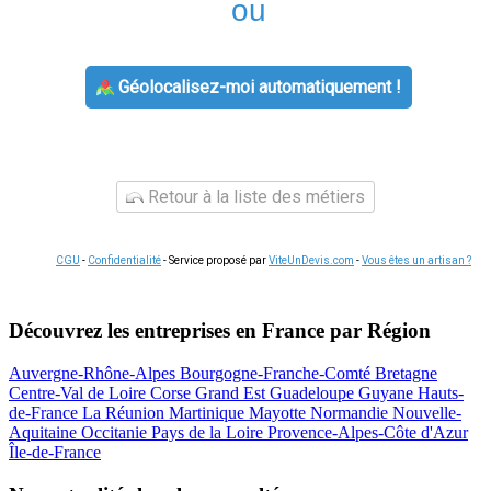
ou
Géolocalisez-moi automatiquement !
Retour à la liste des métiers
CGU
-
Confidentialité
- Service proposé par
ViteUnDevis.com
-
Vous êtes un artisan ?
Découvrez les entreprises en France par Région
Auvergne-Rhône-Alpes
Bourgogne-Franche-Comté
Bretagne
Centre-Val de Loire
Corse
Grand Est
Guadeloupe
Guyane
Hauts-
de-France
La Réunion
Martinique
Mayotte
Normandie
Nouvelle-
Aquitaine
Occitanie
Pays de la Loire
Provence-Alpes-Côte d'Azur
Île-de-France