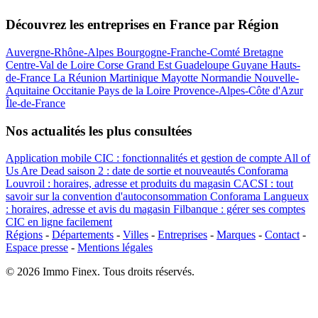
Découvrez les entreprises en France par Région
Auvergne-Rhône-Alpes
Bourgogne-Franche-Comté
Bretagne
Centre-Val de Loire
Corse
Grand Est
Guadeloupe
Guyane
Hauts-
de-France
La Réunion
Martinique
Mayotte
Normandie
Nouvelle-
Aquitaine
Occitanie
Pays de la Loire
Provence-Alpes-Côte d'Azur
Île-de-France
Nos actualités les plus consultées
Application mobile CIC : fonctionnalités et gestion de compte
All of
Us Are Dead saison 2 : date de sortie et nouveautés
Conforama
Louvroil : horaires, adresse et produits du magasin
CACSI : tout
savoir sur la convention d'autoconsommation
Conforama Langueux
: horaires, adresse et avis du magasin
Filbanque : gérer ses comptes
CIC en ligne facilement
Régions
-
Départements
-
Villes
-
Entreprises
-
Marques
-
Contact
-
Espace presse
-
Mentions légales
© 2026 Immo Finex. Tous droits réservés.