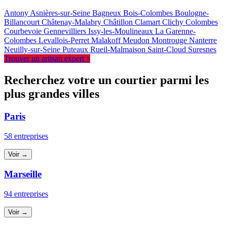
Antony
Asnières-sur-Seine
Bagneux
Bois-Colombes
Boulogne-
Billancourt
Châtenay-Malabry
Châtillon
Clamart
Clichy
Colombes
Courbevoie
Gennevilliers
Issy-les-Moulineaux
La Garenne-
Colombes
Levallois-Perret
Malakoff
Meudon
Montrouge
Nanterre
Neuilly-sur-Seine
Puteaux
Rueil-Malmaison
Saint-Cloud
Suresnes
Trouver un artisan expert ↑
Recherchez votre un courtier parmi les
plus grandes villes
Paris
58 entreprises
Voir →
Marseille
94 entreprises
Voir →