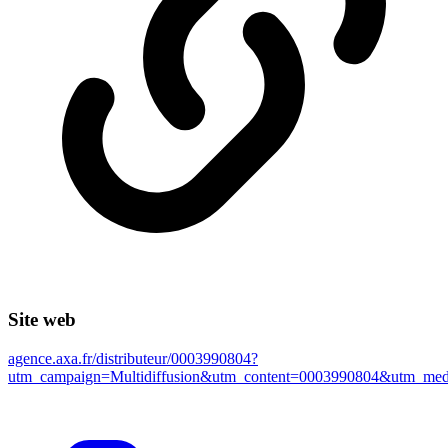
Site web
agence.axa.fr/distributeur/0003990804?
utm_campaign=Multidiffusion&utm_content=0003990804&utm_m