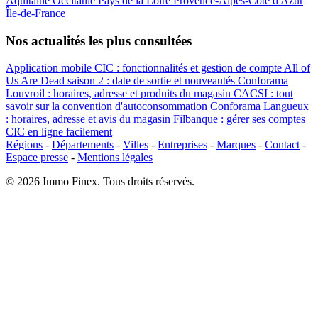
Aquitaine
Occitanie
Pays de la Loire
Provence-Alpes-Côte d'Azur
Île-de-France
Nos actualités les plus consultées
Application mobile CIC : fonctionnalités et gestion de compte
All of
Us Are Dead saison 2 : date de sortie et nouveautés
Conforama
Louvroil : horaires, adresse et produits du magasin
CACSI : tout
savoir sur la convention d'autoconsommation
Conforama Langueux
: horaires, adresse et avis du magasin
Filbanque : gérer ses comptes
CIC en ligne facilement
Régions
-
Départements
-
Villes
-
Entreprises
-
Marques
-
Contact
-
Espace presse
-
Mentions légales
© 2026 Immo Finex. Tous droits réservés.