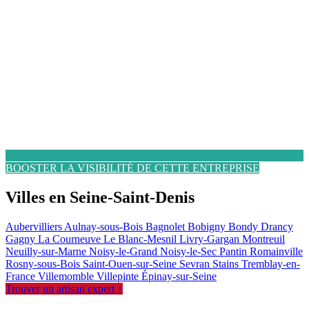
BOOSTER LA VISIBILITÉ DE CETTE ENTREPRISE
Villes en Seine-Saint-Denis
Aubervilliers
Aulnay-sous-Bois
Bagnolet
Bobigny
Bondy
Drancy
Gagny
La Courneuve
Le Blanc-Mesnil
Livry-Gargan
Montreuil
Neuilly-sur-Marne
Noisy-le-Grand
Noisy-le-Sec
Pantin
Romainville
Rosny-sous-Bois
Saint-Ouen-sur-Seine
Sevran
Stains
Tremblay-en-
France
Villemomble
Villepinte
Épinay-sur-Seine
Trouver un artisan expert ↑