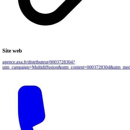
Site web
agence.axa.fr/distributeur/0003728304?
utm_campaign=Multidiffusion&utm_content=0003728304&utm_m