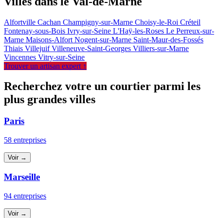
Villes dans le Val-de-Marne
Alfortville
Cachan
Champigny-sur-Marne
Choisy-le-Roi
Créteil
Fontenay-sous-Bois
Ivry-sur-Seine
L'Haÿ-les-Roses
Le Perreux-sur-
Marne
Maisons-Alfort
Nogent-sur-Marne
Saint-Maur-des-Fossés
Thiais
Villejuif
Villeneuve-Saint-Georges
Villiers-sur-Marne
Vincennes
Vitry-sur-Seine
Trouver un artisan expert ↑
Recherchez votre un courtier parmi les
plus grandes villes
Paris
58 entreprises
Voir →
Marseille
94 entreprises
Voir →