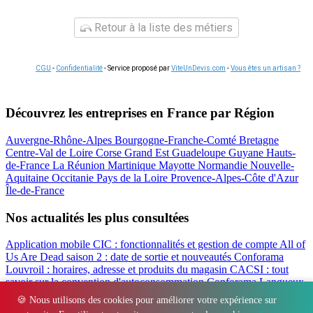
Retour à la liste des métiers
CGU
-
Confidentialité
- Service proposé par
ViteUnDevis.com
-
Vous êtes un artisan ?
Découvrez les entreprises en France par Région
Auvergne-Rhône-Alpes
Bourgogne-Franche-Comté
Bretagne
Centre-Val de Loire
Corse
Grand Est
Guadeloupe
Guyane
Hauts-
de-France
La Réunion
Martinique
Mayotte
Normandie
Nouvelle-
Aquitaine
Occitanie
Pays de la Loire
Provence-Alpes-Côte d'Azur
Île-de-France
Nos actualités les plus consultées
Application mobile CIC : fonctionnalités et gestion de compte
All of
Us Are Dead saison 2 : date de sortie et nouveautés
Conforama
Louvroil : horaires, adresse et produits du magasin
CACSI : tout
savoir sur la convention d'autoconsommation
Conforama Langueux
: horaires, adresse et avis du magasin
Filbanque : gérer ses comptes
🍪 Nous utilisons des cookies pour améliorer votre expérience sur
CIC en ligne facilement