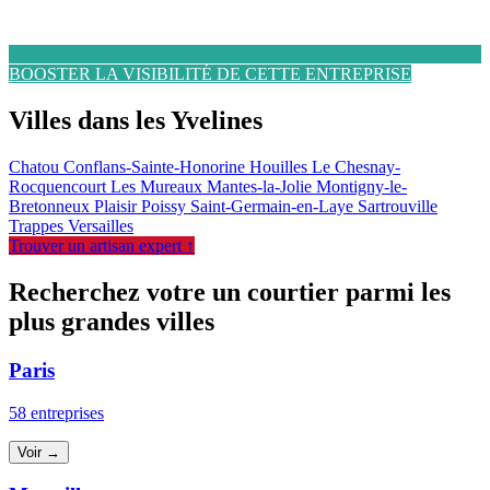
BOOSTER LA VISIBILITÉ DE CETTE ENTREPRISE
Villes dans les Yvelines
Chatou
Conflans-Sainte-Honorine
Houilles
Le Chesnay-
Rocquencourt
Les Mureaux
Mantes-la-Jolie
Montigny-le-
Bretonneux
Plaisir
Poissy
Saint-Germain-en-Laye
Sartrouville
Trappes
Versailles
Trouver un artisan expert ↑
Recherchez votre un courtier parmi les
plus grandes villes
Paris
58 entreprises
Voir →