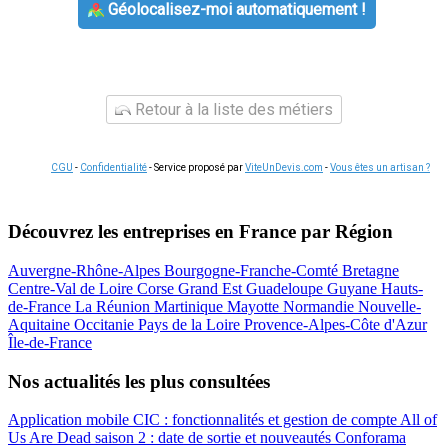
Géolocalisez-moi automatiquement !
Retour à la liste des métiers
CGU
-
Confidentialité
- Service proposé par
ViteUnDevis.com
-
Vous êtes un artisan ?
Découvrez les entreprises en France par Région
Auvergne-Rhône-Alpes
Bourgogne-Franche-Comté
Bretagne
Centre-Val de Loire
Corse
Grand Est
Guadeloupe
Guyane
Hauts-
de-France
La Réunion
Martinique
Mayotte
Normandie
Nouvelle-
Aquitaine
Occitanie
Pays de la Loire
Provence-Alpes-Côte d'Azur
Île-de-France
Nos actualités les plus consultées
Application mobile CIC : fonctionnalités et gestion de compte
All of
Us Are Dead saison 2 : date de sortie et nouveautés
Conforama