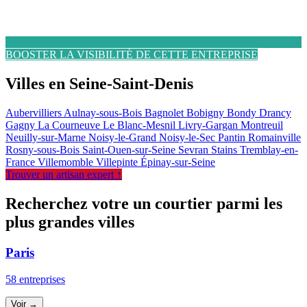
BOOSTER LA VISIBILITÉ DE CETTE ENTREPRISE
Villes en Seine-Saint-Denis
Aubervilliers
Aulnay-sous-Bois
Bagnolet
Bobigny
Bondy
Drancy
Gagny
La Courneuve
Le Blanc-Mesnil
Livry-Gargan
Montreuil
Neuilly-sur-Marne
Noisy-le-Grand
Noisy-le-Sec
Pantin
Romainville
Rosny-sous-Bois
Saint-Ouen-sur-Seine
Sevran
Stains
Tremblay-en-
France
Villemomble
Villepinte
Épinay-sur-Seine
Trouver un artisan expert ↑
Recherchez votre un courtier parmi les
plus grandes villes
Paris
58 entreprises
Voir →