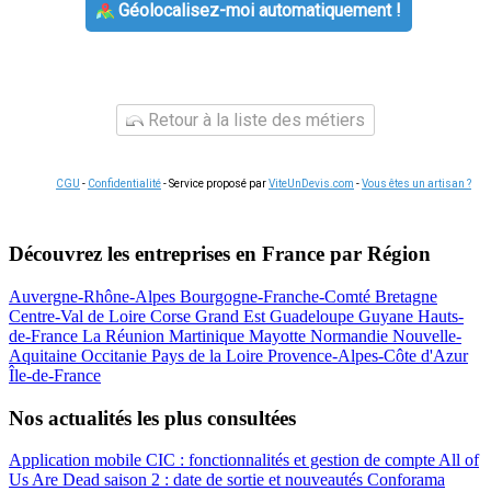
Géolocalisez-moi automatiquement !
Retour à la liste des métiers
CGU
-
Confidentialité
- Service proposé par
ViteUnDevis.com
-
Vous êtes un artisan ?
Découvrez les entreprises en France par Région
Auvergne-Rhône-Alpes
Bourgogne-Franche-Comté
Bretagne
Centre-Val de Loire
Corse
Grand Est
Guadeloupe
Guyane
Hauts-
de-France
La Réunion
Martinique
Mayotte
Normandie
Nouvelle-
Aquitaine
Occitanie
Pays de la Loire
Provence-Alpes-Côte d'Azur
Île-de-France
Nos actualités les plus consultées
Application mobile CIC : fonctionnalités et gestion de compte
All of
Us Are Dead saison 2 : date de sortie et nouveautés
Conforama