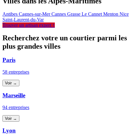
Villes dans les Alpes-Maritimes
Antibes
Cagnes-sur-Mer
Cannes
Grasse
Le Cannet
Menton
Nice
Saint-Laurent-du-Var
Trouver un artisan expert ↑
Recherchez votre un courtier parmi les
plus grandes villes
Paris
58 entreprises
Voir →
Marseille
94 entreprises
Voir →
Lyon