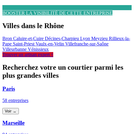
BOOSTER LA VISIBILITÉ DE CETTE ENTREPRISE
Villes dans le Rhône
Bron
Caluire-et-Cuire
Décines-Charpieu
Lyon
Meyzieu
Rillieux-la-
Pape
Saint-Priest
Vaulx-en-Velin
Villefranche-sur-Saône
Villeurbanne
Vénissieux
Trouver un artisan expert ↑
Recherchez votre un courtier parmi les
plus grandes villes
Paris
58 entreprises
Voir →
Marseille