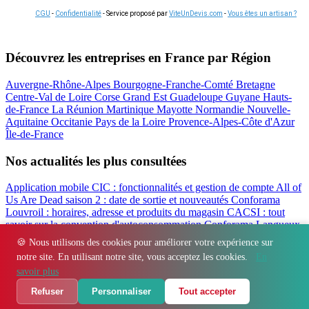
CGU
-
Confidentialité
- Service proposé par
ViteUnDevis.com
-
Vous êtes un artisan ?
Découvrez les entreprises en France par Région
Auvergne-Rhône-Alpes
Bourgogne-Franche-Comté
Bretagne
Centre-Val de Loire
Corse
Grand Est
Guadeloupe
Guyane
Hauts-
de-France
La Réunion
Martinique
Mayotte
Normandie
Nouvelle-
Aquitaine
Occitanie
Pays de la Loire
Provence-Alpes-Côte d'Azur
Île-de-France
Nos actualités les plus consultées
Application mobile CIC : fonctionnalités et gestion de compte
All of
Us Are Dead saison 2 : date de sortie et nouveautés
Conforama
Louvroil : horaires, adresse et produits du magasin
CACSI : tout
savoir sur la convention d'autoconsommation
Conforama Langueux
: horaires, adresse et avis du magasin
Filbanque : gérer ses comptes
🍪 Nous utilisons des cookies pour améliorer votre expérience sur
CIC en ligne facilement
notre site. En utilisant notre site, vous acceptez les cookies.
En
Régions
-
Départements
-
Villes
-
Entreprises
-
Marques
-
Contact
-
savoir plus
Espace presse
-
Mentions légales
Refuser
Personnaliser
Tout accepter
© 2026 Immo Finex. Tous droits réservés.