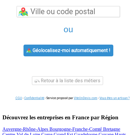
ou
Géolocalisez-moi automatiquement !
Retour à la liste des métiers
CGU
-
Confidentialité
- Service proposé par
ViteUnDevis.com
-
Vous êtes un artisan ?
Découvrez les entreprises en France par Région
Auvergne-Rhône-Alpes
Bourgogne-Franche-Comté
Bretagne
Centre-Val de Loire
Corse
Grand Est
Guadeloupe
Guyane
Hauts-