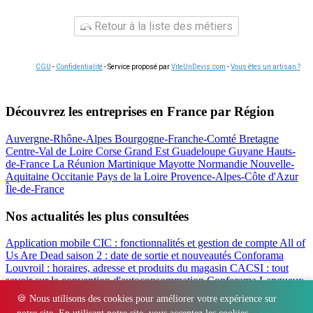
Retour à la liste des métiers
CGU
-
Confidentialité
- Service proposé par
ViteUnDevis.com
-
Vous êtes un artisan ?
Découvrez les entreprises en France par Région
Auvergne-Rhône-Alpes
Bourgogne-Franche-Comté
Bretagne
Centre-Val de Loire
Corse
Grand Est
Guadeloupe
Guyane
Hauts-
de-France
La Réunion
Martinique
Mayotte
Normandie
Nouvelle-
Aquitaine
Occitanie
Pays de la Loire
Provence-Alpes-Côte d'Azur
Île-de-France
Nos actualités les plus consultées
Application mobile CIC : fonctionnalités et gestion de compte
All of
Us Are Dead saison 2 : date de sortie et nouveautés
Conforama
Louvroil : horaires, adresse et produits du magasin
CACSI : tout
savoir sur la convention d'autoconsommation
Conforama Langueux
: horaires, adresse et avis du magasin
Filbanque : gérer ses comptes
🍪 Nous utilisons des cookies pour améliorer votre expérience sur
CIC en ligne facilement