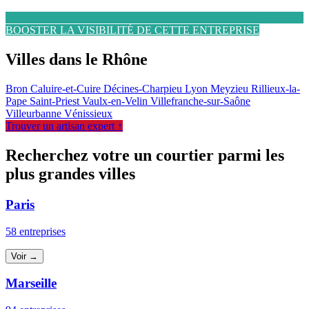
BOOSTER LA VISIBILITÉ DE CETTE ENTREPRISE
Villes dans le Rhône
Bron
Caluire-et-Cuire
Décines-Charpieu
Lyon
Meyzieu
Rillieux-la-
Pape
Saint-Priest
Vaulx-en-Velin
Villefranche-sur-Saône
Villeurbanne
Vénissieux
Trouver un artisan expert ↑
Recherchez votre un courtier parmi les
plus grandes villes
Paris
58 entreprises
Voir →
Marseille