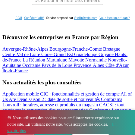
Retour à la liste des métiers
CGU
-
Confidentialité
- Service proposé par
ViteUnDevis.com
-
Vous êtes un artisan ?
Découvrez les entreprises en France par Région
Auvergne-Rhône-Alpes
Bourgogne-Franche-Comté
Bretagne
Centre-Val de Loire
Corse
Grand Est
Guadeloupe
Guyane
Hauts-
de-France
La Réunion
Martinique
Mayotte
Normandie
Nouvelle-
Aquitaine
Occitanie
Pays de la Loire
Provence-Alpes-Côte d'Azur
Île-de-France
Nos actualités les plus consultées
Application mobile CIC : fonctionnalités et gestion de compte
All of
Us Are Dead saison 2 : date de sortie et nouveautés
Conforama
Louvroil : horaires, adresse et produits du magasin
CACSI : tout
savoir sur la convention d'autoconsommation
Conforama Langueux
: horaires, adresse et avis du magasin
Filbanque : gérer ses comptes
🍪 Nous utilisons des cookies pour améliorer votre expérience sur
CIC en ligne facilement
notre site. En utilisant notre site, vous acceptez les cookies.
En
Régions
-
Départements
-
Villes
-
Entreprises
-
Marques
-
Contact
-
savoir plus
Espace presse
-
Mentions légales