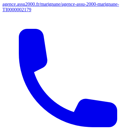
agence.assu2000.fr/marignane/agence-assu-2000-marignane-
TI0000002179