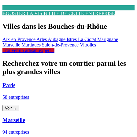
BOOSTER LA VISIBILITÉ DE CETTE ENTREPRISE
Villes dans les Bouches-du-Rhône
Aix-en-Provence
Arles
Aubagne
Istres
La Ciotat
Marignane
Marseille
Martigues
Salon-de-Provence
Vitrolles
Trouver un artisan expert ↑
Recherchez votre un courtier parmi les
plus grandes villes
Paris
58 entreprises
Voir →
Marseille
94 entreprises