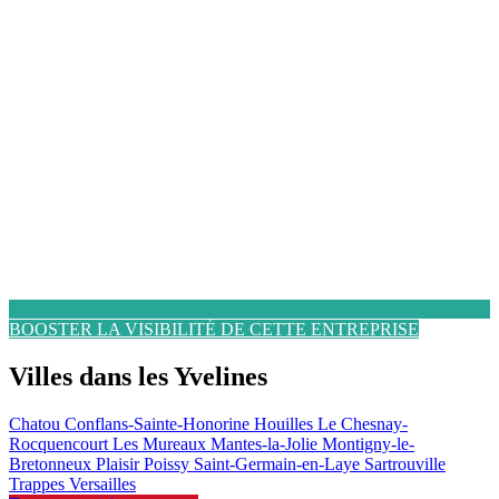
BOOSTER LA VISIBILITÉ DE CETTE ENTREPRISE
Villes dans les Yvelines
Chatou
Conflans-Sainte-Honorine
Houilles
Le Chesnay-
Rocquencourt
Les Mureaux
Mantes-la-Jolie
Montigny-le-
Bretonneux
Plaisir
Poissy
Saint-Germain-en-Laye
Sartrouville
Trappes
Versailles