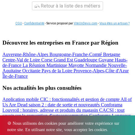
Retour à la liste des métiers
CGU
-
Confidentialité
- Service proposé par
ViteUnDevis.com
-
Vous êtes un artisan ?
Découvrez les entreprises en France par Région
Auvergne-Rhône-Alpes
Bourgogne-Franche-Comté
Bretagne
Centre-Val de Loire
Corse
Grand Est
Guadeloupe
Guyane
Hauts-
de-France
La Réunion
Martinique
Mayotte
Normandie
Nouvelle-
Aquitaine
Occitanie
Pays de la Loire
Provence-Alpes-Côte d'Azur
Île-de-France
Nos actualités les plus consultées
Application mobile CIC : fonctionnalités et gestion de compte
All of
Us Are Dead saison 2 : date de sortie et nouveautés
Conforama
Louvroil : horaires, adresse et produits du magasin
CACSI : tout
savoir sur la convention d'autoconsommation
Conforama Langueux
: horaires, adresse et avis du magasin
Filbanque : gérer ses comptes
🍪 Nous utilisons des cookies pour améliorer votre expérience sur
CIC en ligne facilement
notre site. En utilisant notre site, vous acceptez les cookies.
En
Régions
-
Départements
-
Villes
-
Entreprises
-
Marques
-
Contact
-