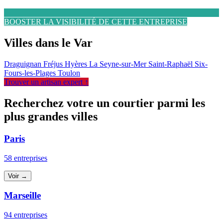
BOOSTER LA VISIBILITÉ DE CETTE ENTREPRISE
Villes dans le Var
Draguignan
Fréjus
Hyères
La Seyne-sur-Mer
Saint-Raphaël
Six-
Fours-les-Plages
Toulon
Trouver un artisan expert ↑
Recherchez votre un courtier parmi les
plus grandes villes
Paris
58 entreprises
Voir →
Marseille
94 entreprises