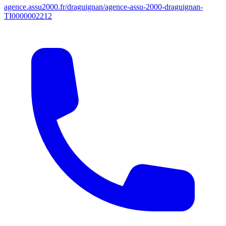
agence.assu2000.fr/draguignan/agence-assu-2000-draguignan-
TI0000002212