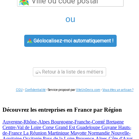
ou
Géolocalisez-moi automatiquement !
Retour à la liste des métiers
CGU
-
Confidentialité
- Service proposé par
ViteUnDevis.com
-
Vous êtes un artisan ?
Découvrez les entreprises en France par Région
Auvergne-Rhône-Alpes
Bourgogne-Franche-Comté
Bretagne
Centre-Val de Loire
Corse
Grand Est
Guadeloupe
Guyane
Hauts-
de-France
La Réunion
Martinique
Mayotte
Normandie
Nouvelle-
Aquitaine
Occitanie
Pays de la Loire
Provence-Alpes-Côte d'Azur