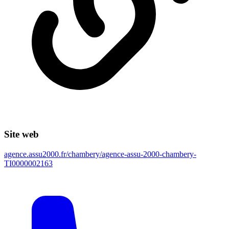
Site web
agence.assu2000.fr/chambery/agence-assu-2000-chambery-
TI0000002163