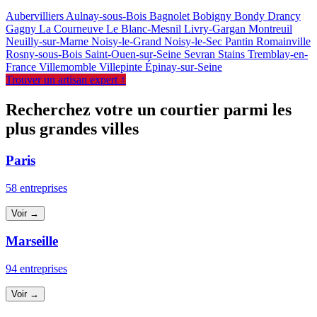
Aubervilliers
Aulnay-sous-Bois
Bagnolet
Bobigny
Bondy
Drancy
Gagny
La Courneuve
Le Blanc-Mesnil
Livry-Gargan
Montreuil
Neuilly-sur-Marne
Noisy-le-Grand
Noisy-le-Sec
Pantin
Romainville
Rosny-sous-Bois
Saint-Ouen-sur-Seine
Sevran
Stains
Tremblay-en-
France
Villemomble
Villepinte
Épinay-sur-Seine
Trouver un artisan expert ↑
Recherchez votre un courtier parmi les
plus grandes villes
Paris
58 entreprises
Voir →
Marseille
94 entreprises
Voir →