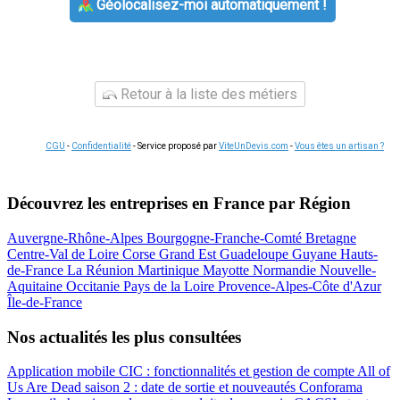
Géolocalisez-moi automatiquement !
Retour à la liste des métiers
CGU
-
Confidentialité
- Service proposé par
ViteUnDevis.com
-
Vous êtes un artisan ?
Découvrez les entreprises en France par Région
Auvergne-Rhône-Alpes
Bourgogne-Franche-Comté
Bretagne
Centre-Val de Loire
Corse
Grand Est
Guadeloupe
Guyane
Hauts-
de-France
La Réunion
Martinique
Mayotte
Normandie
Nouvelle-
Aquitaine
Occitanie
Pays de la Loire
Provence-Alpes-Côte d'Azur
Île-de-France
Nos actualités les plus consultées
Application mobile CIC : fonctionnalités et gestion de compte
All of
Us Are Dead saison 2 : date de sortie et nouveautés
Conforama