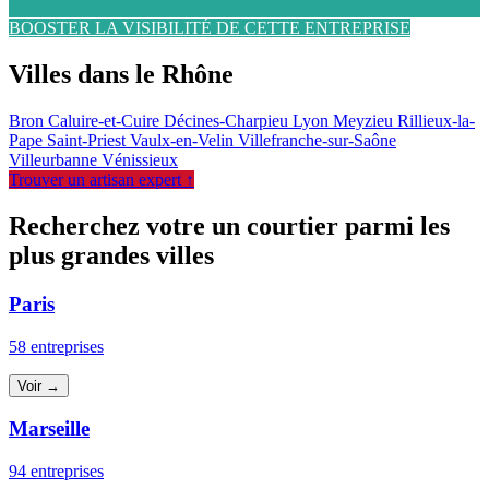
BOOSTER LA VISIBILITÉ DE CETTE ENTREPRISE
Villes dans le Rhône
Bron
Caluire-et-Cuire
Décines-Charpieu
Lyon
Meyzieu
Rillieux-la-
Pape
Saint-Priest
Vaulx-en-Velin
Villefranche-sur-Saône
Villeurbanne
Vénissieux
Trouver un artisan expert ↑
Recherchez votre un courtier parmi les
plus grandes villes
Paris
58 entreprises
Voir →
Marseille
94 entreprises