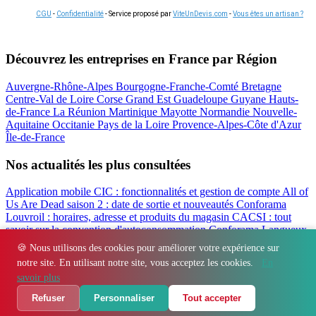
CGU
-
Confidentialité
- Service proposé par
ViteUnDevis.com
-
Vous êtes un artisan ?
Découvrez les entreprises en France par Région
Auvergne-Rhône-Alpes
Bourgogne-Franche-Comté
Bretagne
Centre-Val de Loire
Corse
Grand Est
Guadeloupe
Guyane
Hauts-
de-France
La Réunion
Martinique
Mayotte
Normandie
Nouvelle-
Aquitaine
Occitanie
Pays de la Loire
Provence-Alpes-Côte d'Azur
Île-de-France
Nos actualités les plus consultées
Application mobile CIC : fonctionnalités et gestion de compte
All of
Us Are Dead saison 2 : date de sortie et nouveautés
Conforama
Louvroil : horaires, adresse et produits du magasin
CACSI : tout
savoir sur la convention d'autoconsommation
Conforama Langueux
: horaires, adresse et avis du magasin
Filbanque : gérer ses comptes
🍪 Nous utilisons des cookies pour améliorer votre expérience sur
CIC en ligne facilement
notre site. En utilisant notre site, vous acceptez les cookies.
En
Régions
-
Départements
-
Villes
-
Entreprises
-
Marques
-
Contact
-
savoir plus
Espace presse
-
Mentions légales
Refuser
Personnaliser
Tout accepter
© 2026 Immo Finex. Tous droits réservés.