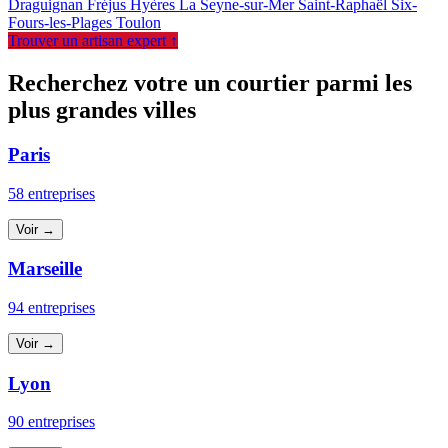
Draguignan
Fréjus
Hyères
La Seyne-sur-Mer
Saint-Raphaël
Six-
Fours-les-Plages
Toulon
Trouver un artisan expert ↑
Recherchez votre un courtier parmi les
plus grandes villes
Paris
58 entreprises
Voir →
Marseille
94 entreprises
Voir →
Lyon
90 entreprises