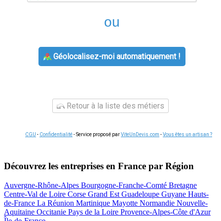
ou
Géolocalisez-moi automatiquement !
Retour à la liste des métiers
CGU
-
Confidentialité
- Service proposé par
ViteUnDevis.com
-
Vous êtes un artisan ?
Découvrez les entreprises en France par Région
Auvergne-Rhône-Alpes
Bourgogne-Franche-Comté
Bretagne
Centre-Val de Loire
Corse
Grand Est
Guadeloupe
Guyane
Hauts-
de-France
La Réunion
Martinique
Mayotte
Normandie
Nouvelle-
Aquitaine
Occitanie
Pays de la Loire
Provence-Alpes-Côte d'Azur
Île-de-France