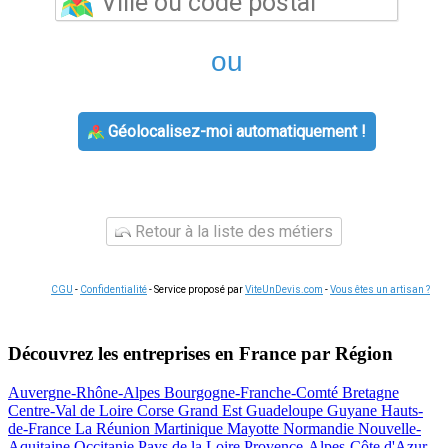
ou
Géolocalisez-moi automatiquement !
Retour à la liste des métiers
CGU
-
Confidentialité
- Service proposé par
ViteUnDevis.com
-
Vous êtes un artisan ?
Découvrez les entreprises en France par Région
Auvergne-Rhône-Alpes
Bourgogne-Franche-Comté
Bretagne
Centre-Val de Loire
Corse
Grand Est
Guadeloupe
Guyane
Hauts-
de-France
La Réunion
Martinique
Mayotte
Normandie
Nouvelle-
Aquitaine
Occitanie
Pays de la Loire
Provence-Alpes-Côte d'Azur