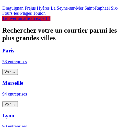
Draguignan
Fréjus
Hyères
La Seyne-sur-Mer
Saint-Raphaël
Six-
Fours-les-Plages
Toulon
Trouver un artisan expert ↑
Recherchez votre un courtier parmi les
plus grandes villes
Paris
58 entreprises
Voir →
Marseille
94 entreprises
Voir →
Lyon
90 entreprises