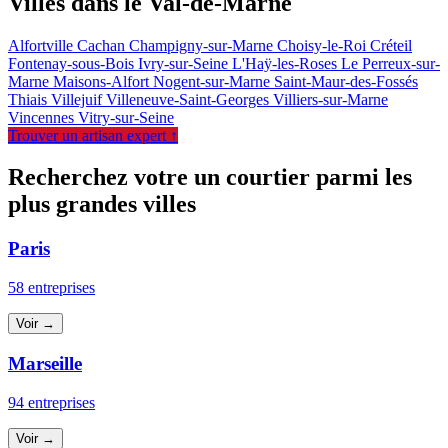
Villes dans le Val-de-Marne
Alfortville
Cachan
Champigny-sur-Marne
Choisy-le-Roi
Créteil
Fontenay-sous-Bois
Ivry-sur-Seine
L'Haÿ-les-Roses
Le Perreux-sur-
Marne
Maisons-Alfort
Nogent-sur-Marne
Saint-Maur-des-Fossés
Thiais
Villejuif
Villeneuve-Saint-Georges
Villiers-sur-Marne
Vincennes
Vitry-sur-Seine
Trouver un artisan expert ↑
Recherchez votre un courtier parmi les
plus grandes villes
Paris
58 entreprises
Voir →
Marseille
94 entreprises
Voir →