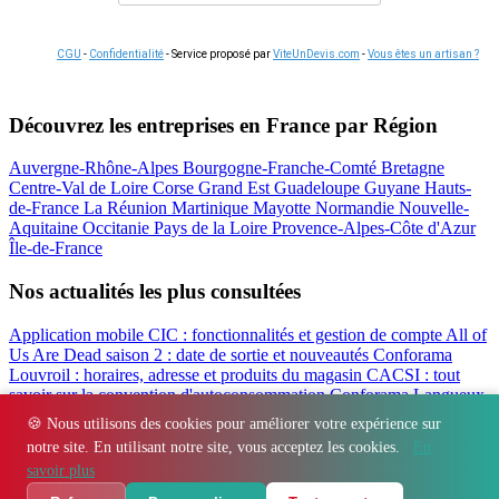
CGU
-
Confidentialité
- Service proposé par
ViteUnDevis.com
-
Vous êtes un artisan ?
Découvrez les entreprises en France par Région
Auvergne-Rhône-Alpes
Bourgogne-Franche-Comté
Bretagne
Centre-Val de Loire
Corse
Grand Est
Guadeloupe
Guyane
Hauts-
de-France
La Réunion
Martinique
Mayotte
Normandie
Nouvelle-
Aquitaine
Occitanie
Pays de la Loire
Provence-Alpes-Côte d'Azur
Île-de-France
Nos actualités les plus consultées
Application mobile CIC : fonctionnalités et gestion de compte
All of
Us Are Dead saison 2 : date de sortie et nouveautés
Conforama
Louvroil : horaires, adresse et produits du magasin
CACSI : tout
savoir sur la convention d'autoconsommation
Conforama Langueux
: horaires, adresse et avis du magasin
Filbanque : gérer ses comptes
🍪 Nous utilisons des cookies pour améliorer votre expérience sur
CIC en ligne facilement
notre site. En utilisant notre site, vous acceptez les cookies.
En
Régions
-
Départements
-
Villes
-
Entreprises
-
Marques
-
Contact
-
savoir plus
Espace presse
-
Mentions légales