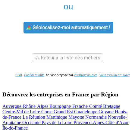
ou
Géolocalisez-moi automatiquement !
Retour à la liste des métiers
CGU
-
Confidentialité
- Service proposé par
ViteUnDevis.com
-
Vous êtes un artisan ?
Découvrez les entreprises en France par Région
Auvergne-Rhône-Alpes
Bourgogne-Franche-Comté
Bretagne
Centre-Val de Loire
Corse
Grand Est
Guadeloupe
Guyane
Hauts-
de-France
La Réunion
Martinique
Mayotte
Normandie
Nouvelle-
Aquitaine
Occitanie
Pays de la Loire
Provence-Alpes-Côte d'Azur
Île-de-France