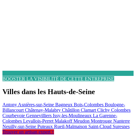
BOOSTER LA VISIBILITÉ DE CETTE ENTREPRISE
Villes dans les Hauts-de-Seine
Antony
Asnières-sur-Seine
Bagneux
Bois-Colombes
Boulogne-
Billancourt
Châtenay-Malabry
Châtillon
Clamart
Clichy
Colombes
Courbevoie
Gennevilliers
Issy-les-Moulineaux
La Garenne-
Colombes
Levallois-Perret
Malakoff
Meudon
Montrouge
Nanterre
Neuilly-sur-Seine
Puteaux
Rueil-Malmaison
Saint-Cloud
Suresnes
Trouver un artisan expert ↑