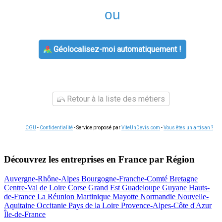
ou
Géolocalisez-moi automatiquement !
Retour à la liste des métiers
CGU
-
Confidentialité
- Service proposé par
ViteUnDevis.com
-
Vous êtes un artisan ?
Découvrez les entreprises en France par Région
Auvergne-Rhône-Alpes
Bourgogne-Franche-Comté
Bretagne
Centre-Val de Loire
Corse
Grand Est
Guadeloupe
Guyane
Hauts-
de-France
La Réunion
Martinique
Mayotte
Normandie
Nouvelle-
Aquitaine
Occitanie
Pays de la Loire
Provence-Alpes-Côte d'Azur
Île-de-France