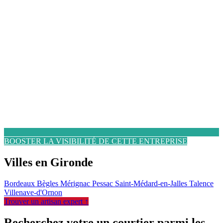
BOOSTER LA VISIBILITÉ DE CETTE ENTREPRISE
Villes en Gironde
Bordeaux
Bègles
Mérignac
Pessac
Saint-Médard-en-Jalles
Talence
Villenave-d'Ornon
Trouver un artisan expert ↑
Recherchez votre un courtier parmi les