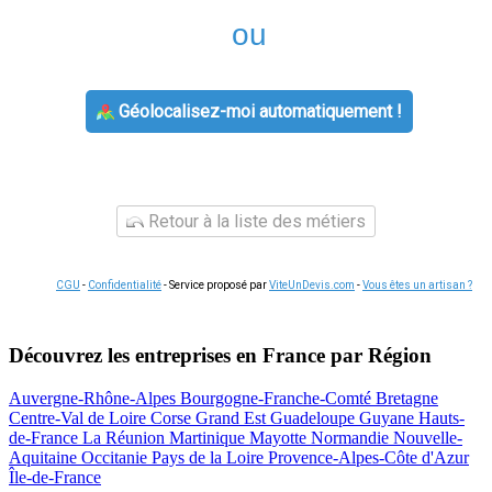
ou
Géolocalisez-moi automatiquement !
Retour à la liste des métiers
CGU
-
Confidentialité
- Service proposé par
ViteUnDevis.com
-
Vous êtes un artisan ?
Découvrez les entreprises en France par Région
Auvergne-Rhône-Alpes
Bourgogne-Franche-Comté
Bretagne
Centre-Val de Loire
Corse
Grand Est
Guadeloupe
Guyane
Hauts-
de-France
La Réunion
Martinique
Mayotte
Normandie
Nouvelle-
Aquitaine
Occitanie
Pays de la Loire
Provence-Alpes-Côte d'Azur
Île-de-France