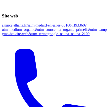
Site web
agence.allianz.fr/saint-medard-en-jalles-33160-H93360?
utm_medium=organic&utm_source=na_organic_primelis&utm_campa
gmb-btn-site-web&utm_term=google_na_na_na_na_2109