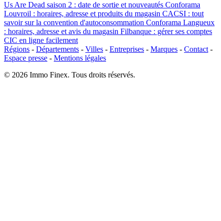
Us Are Dead saison 2 : date de sortie et nouveautés
Conforama
Louvroil : horaires, adresse et produits du magasin
CACSI : tout
savoir sur la convention d'autoconsommation
Conforama Langueux
: horaires, adresse et avis du magasin
Filbanque : gérer ses comptes
CIC en ligne facilement
Régions
-
Départements
-
Villes
-
Entreprises
-
Marques
-
Contact
-
Espace presse
-
Mentions légales
© 2026 Immo Finex. Tous droits réservés.