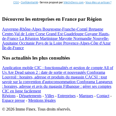
CGU
-
Confidentialité
- Service proposé par
ViteUnDevis.com
-
Vous êtes un artisan ?
Découvrez les entreprises en France par Région
Auvergne-Rhône-Alpes
Bourgogne-Franche-Comté
Bretagne
Centre-Val de Loire
Corse
Grand Est
Guadeloupe
Guyane
Hauts-
de-France
La Réunion
Martinique
Mayotte
Normandie
Nouvelle-
Aquitaine
Occitanie
Pays de la Loire
Provence-Alpes-Côte d'Azur
Île-de-France
Nos actualités les plus consultées
Application mobile CIC : fonctionnalités et gestion de compte
All of
Us Are Dead saison 2 : date de sortie et nouveautés
Conforama
Louvroil : horaires, adresse et produits du magasin
CACSI : tout
savoir sur la convention d'autoconsommation
Conforama Langueux
: horaires, adresse et avis du magasin
Filbanque : gérer ses comptes
CIC en ligne facilement
Régions
-
Départements
-
Villes
-
Entreprises
-
Marques
-
Contact
-
Espace presse
-
Mentions légales
© 2026 Immo Finex. Tous droits réservés.