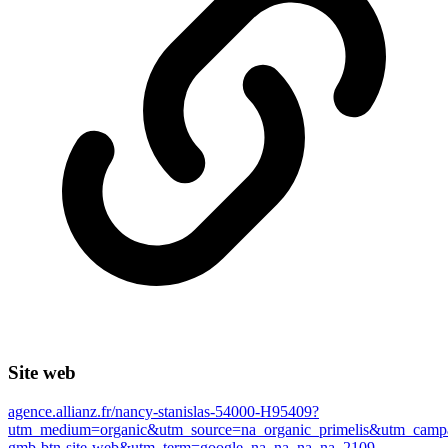
Site web
agence.allianz.fr/nancy-stanislas-54000-H95409?
utm_medium=organic&utm_source=na_organic_primelis&utm_campa
gmb-btn-site-web&utm_term=google_na_na_na_na_2109