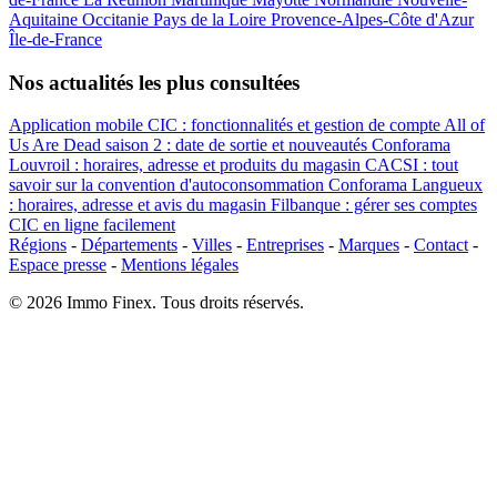
Aquitaine
Occitanie
Pays de la Loire
Provence-Alpes-Côte d'Azur
Île-de-France
Nos actualités les plus consultées
Application mobile CIC : fonctionnalités et gestion de compte
All of
Us Are Dead saison 2 : date de sortie et nouveautés
Conforama
Louvroil : horaires, adresse et produits du magasin
CACSI : tout
savoir sur la convention d'autoconsommation
Conforama Langueux
: horaires, adresse et avis du magasin
Filbanque : gérer ses comptes
CIC en ligne facilement
Régions
-
Départements
-
Villes
-
Entreprises
-
Marques
-
Contact
-
Espace presse
-
Mentions légales
© 2026 Immo Finex. Tous droits réservés.