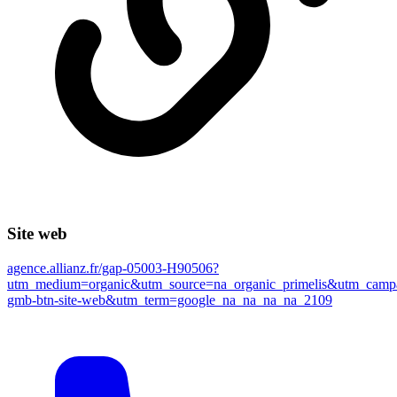
Site web
agence.allianz.fr/gap-05003-H90506?
utm_medium=organic&utm_source=na_organic_primelis&utm_campa
gmb-btn-site-web&utm_term=google_na_na_na_na_2109