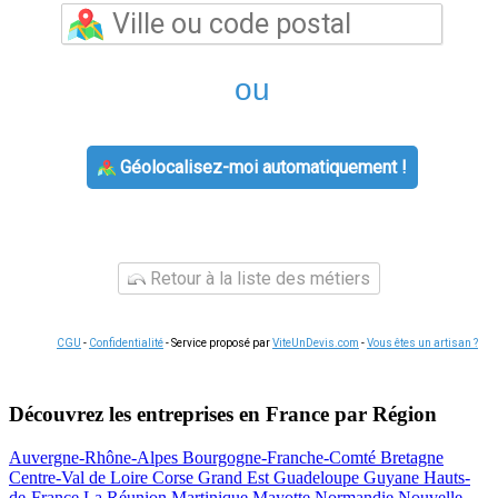
ou
Géolocalisez-moi automatiquement !
Retour à la liste des métiers
CGU
-
Confidentialité
- Service proposé par
ViteUnDevis.com
-
Vous êtes un artisan ?
Découvrez les entreprises en France par Région
Auvergne-Rhône-Alpes
Bourgogne-Franche-Comté
Bretagne
Centre-Val de Loire
Corse
Grand Est
Guadeloupe
Guyane
Hauts-
de-France
La Réunion
Martinique
Mayotte
Normandie
Nouvelle-