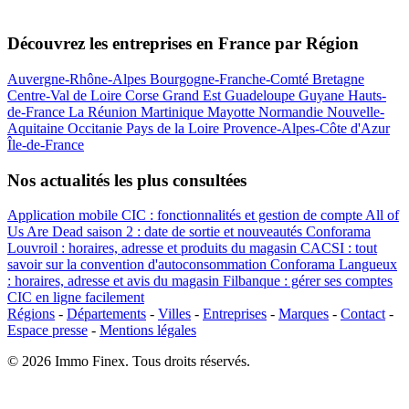
Découvrez les entreprises en France par Région
Auvergne-Rhône-Alpes
Bourgogne-Franche-Comté
Bretagne
Centre-Val de Loire
Corse
Grand Est
Guadeloupe
Guyane
Hauts-
de-France
La Réunion
Martinique
Mayotte
Normandie
Nouvelle-
Aquitaine
Occitanie
Pays de la Loire
Provence-Alpes-Côte d'Azur
Île-de-France
Nos actualités les plus consultées
Application mobile CIC : fonctionnalités et gestion de compte
All of
Us Are Dead saison 2 : date de sortie et nouveautés
Conforama
Louvroil : horaires, adresse et produits du magasin
CACSI : tout
savoir sur la convention d'autoconsommation
Conforama Langueux
: horaires, adresse et avis du magasin
Filbanque : gérer ses comptes
CIC en ligne facilement
Régions
-
Départements
-
Villes
-
Entreprises
-
Marques
-
Contact
-
Espace presse
-
Mentions légales
© 2026 Immo Finex. Tous droits réservés.