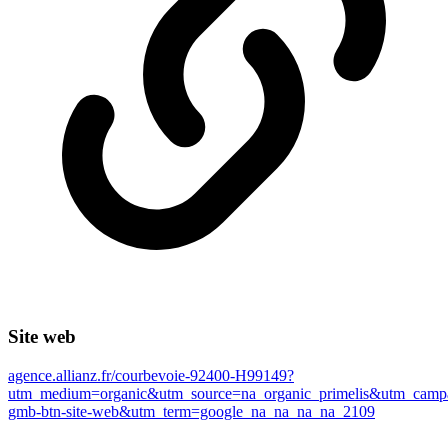
Site web
agence.allianz.fr/courbevoie-92400-H99149?
utm_medium=organic&utm_source=na_organic_primelis&utm_campa
gmb-btn-site-web&utm_term=google_na_na_na_na_2109