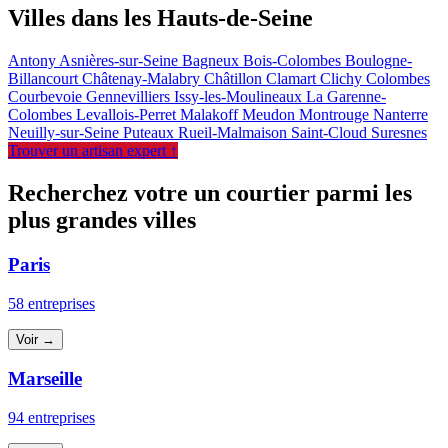
Villes dans les Hauts-de-Seine
Antony
Asnières-sur-Seine
Bagneux
Bois-Colombes
Boulogne-
Billancourt
Châtenay-Malabry
Châtillon
Clamart
Clichy
Colombes
Courbevoie
Gennevilliers
Issy-les-Moulineaux
La Garenne-
Colombes
Levallois-Perret
Malakoff
Meudon
Montrouge
Nanterre
Neuilly-sur-Seine
Puteaux
Rueil-Malmaison
Saint-Cloud
Suresnes
Trouver un artisan expert ↑
Recherchez votre un courtier parmi les
plus grandes villes
Paris
58 entreprises
Voir →
Marseille
94 entreprises