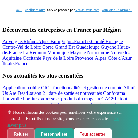
CGU
-
Confidentialité
- Service proposé par
ViteUnDevis.com
-
Vous êtes un artisan ?
Découvrez les entreprises en France par Région
Auvergne-Rhône-Alpes
Bourgogne-Franche-Comté
Bretagne
Centre-Val de Loire
Corse
Grand Est
Guadeloupe
Guyane
Hauts-
de-France
La Réunion
Martinique
Mayotte
Normandie
Nouvelle-
Aquitaine
Occitanie
Pays de la Loire
Provence-Alpes-Côte d'Azur
Île-de-France
Nos actualités les plus consultées
Application mobile CIC : fonctionnalités et gestion de compte
All of
Us Are Dead saison 2 : date de sortie et nouveautés
Conforama
Louvroil : horaires, adresse et produits du magasin
CACSI : tout
savoir sur la convention d'autoconsommation
Conforama Langueux
: horaires, adresse et avis du magasin
Filbanque : gérer ses comptes
🍪 Nous utilisons des cookies pour améliorer votre expérience sur
CIC en ligne facilement
notre site. En utilisant notre site, vous acceptez les cookies.
En
Régions
-
Départements
-
Villes
-
Entreprises
-
Marques
-
Contact
-
savoir plus
Espace presse
-
Mentions légales
Refuser
Personnaliser
Tout accepter
© 2026 Immo Finex. Tous droits réservés.