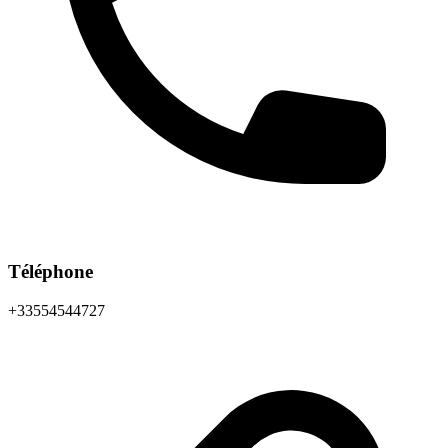
Téléphone
+33554544727