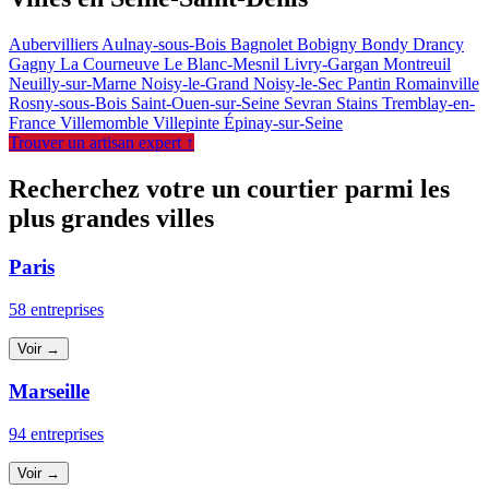
Aubervilliers
Aulnay-sous-Bois
Bagnolet
Bobigny
Bondy
Drancy
Gagny
La Courneuve
Le Blanc-Mesnil
Livry-Gargan
Montreuil
Neuilly-sur-Marne
Noisy-le-Grand
Noisy-le-Sec
Pantin
Romainville
Rosny-sous-Bois
Saint-Ouen-sur-Seine
Sevran
Stains
Tremblay-en-
France
Villemomble
Villepinte
Épinay-sur-Seine
Trouver un artisan expert ↑
Recherchez votre un courtier parmi les
plus grandes villes
Paris
58 entreprises
Voir →
Marseille
94 entreprises
Voir →