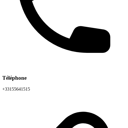
Téléphone
+33155641515