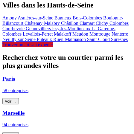
Villes dans les Hauts-de-Seine
Antony
Asnières-sur-Seine
Bagneux
Bois-Colombes
Boulogne-
Billancourt
Châtenay-Malabry
Châtillon
Clamart
Clichy
Colombes
Courbevoie
Gennevilliers
Issy-les-Moulineaux
La Garenne-
Colombes
Levallois-Perret
Malakoff
Meudon
Montrouge
Nanterre
Neuilly-sur-Seine
Puteaux
Rueil-Malmaison
Saint-Cloud
Suresnes
Trouver un artisan expert ↑
Recherchez votre un courtier parmi les
plus grandes villes
Paris
58 entreprises
Voir →
Marseille
94 entreprises