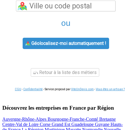
ou
Géolocalisez-moi automatiquement !
Retour à la liste des métiers
CGU
-
Confidentialité
- Service proposé par
ViteUnDevis.com
-
Vous êtes un artisan ?
Découvrez les entreprises en France par Région
Auvergne-Rhône-Alpes
Bourgogne-Franche-Comté
Bretagne
Centre-Val de Loire
Corse
Grand Est
Guadeloupe
Guyane
Hauts-
de-France
La Réunion
Martinique
Mayotte
Normandie
Nouvelle-