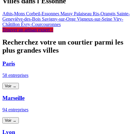
Villes dans l'Essonne
Athis-Mons
Corbeil-Essonnes
Massy
Palaiseau
Ris-Orangis
Sainte-
Geneviève-des-Bois
Savigny-sur-Orge
Vigneux-sur-Seine
Viry-
Châtillon
Évry-Courcouronnes
Trouver un artisan expert ↑
Recherchez votre un courtier parmi les
plus grandes villes
Paris
58 entreprises
Voir →
Marseille
94 entreprises
Voir →
Lyon