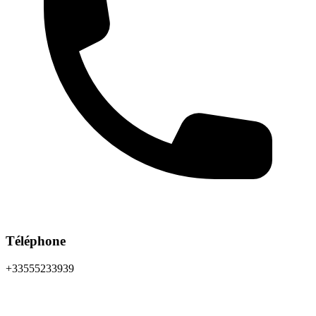
Téléphone
+33555233939