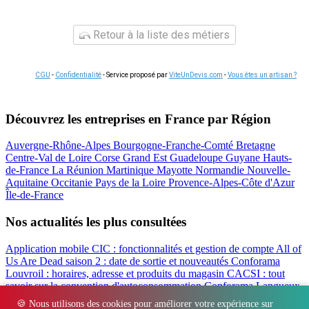
Retour à la liste des métiers
CGU
-
Confidentialité
- Service proposé par
ViteUnDevis.com
-
Vous êtes un artisan ?
Découvrez les entreprises en France par Région
Auvergne-Rhône-Alpes
Bourgogne-Franche-Comté
Bretagne
Centre-Val de Loire
Corse
Grand Est
Guadeloupe
Guyane
Hauts-
de-France
La Réunion
Martinique
Mayotte
Normandie
Nouvelle-
Aquitaine
Occitanie
Pays de la Loire
Provence-Alpes-Côte d'Azur
Île-de-France
Nos actualités les plus consultées
Application mobile CIC : fonctionnalités et gestion de compte
All of
Us Are Dead saison 2 : date de sortie et nouveautés
Conforama
Louvroil : horaires, adresse et produits du magasin
CACSI : tout
savoir sur la convention d'autoconsommation
Conforama Langueux
: horaires, adresse et avis du magasin
Filbanque : gérer ses comptes
🍪 Nous utilisons des cookies pour améliorer votre expérience sur