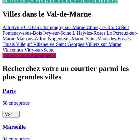
BOOSTER LA VISIBILITÉ DE CETTE ENTREPRISE
Villes dans le Val-de-Marne
Alfortville
Cachan
Champigny-sur-Marne
Choisy-le-Roi
Créteil
Fontenay-sous-Bois
Ivry-sur-Seine
L'Haÿ-les-Roses
Le Perreux-sur-
Marne
Maisons-Alfort
Nogent-sur-Marne
Saint-Maur-des-Fossés
Thiais
Villejuif
Villeneuve-Saint-Georges
Villiers-sur-Marne
Vincennes
Vitry-sur-Seine
Trouver un artisan expert ↑
Recherchez votre un courtier parmi les
plus grandes villes
Paris
58 entreprises
Voir →
Marseille
94 entreprises