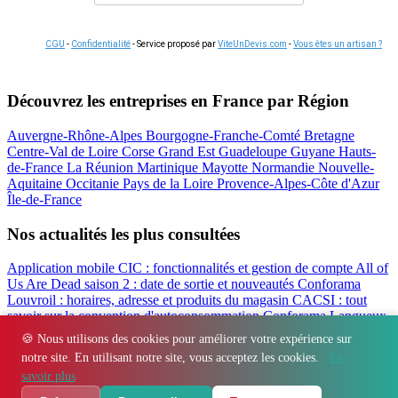
CGU
-
Confidentialité
- Service proposé par
ViteUnDevis.com
-
Vous êtes un artisan ?
Découvrez les entreprises en France par Région
Auvergne-Rhône-Alpes
Bourgogne-Franche-Comté
Bretagne
Centre-Val de Loire
Corse
Grand Est
Guadeloupe
Guyane
Hauts-
de-France
La Réunion
Martinique
Mayotte
Normandie
Nouvelle-
Aquitaine
Occitanie
Pays de la Loire
Provence-Alpes-Côte d'Azur
Île-de-France
Nos actualités les plus consultées
Application mobile CIC : fonctionnalités et gestion de compte
All of
Us Are Dead saison 2 : date de sortie et nouveautés
Conforama
Louvroil : horaires, adresse et produits du magasin
CACSI : tout
savoir sur la convention d'autoconsommation
Conforama Langueux
: horaires, adresse et avis du magasin
Filbanque : gérer ses comptes
🍪 Nous utilisons des cookies pour améliorer votre expérience sur
CIC en ligne facilement
notre site. En utilisant notre site, vous acceptez les cookies.
En
Régions
-
Départements
-
Villes
-
Entreprises
-
Marques
-
Contact
-
savoir plus
Espace presse
-
Mentions légales