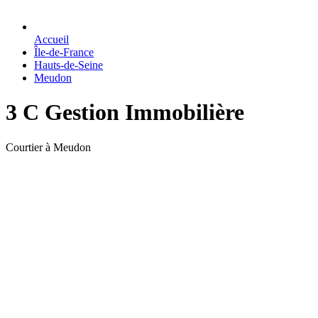
Accueil
Île-de-France
Hauts-de-Seine
Meudon
3 C Gestion Immobilière
Courtier à Meudon