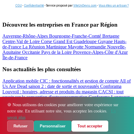
CGU
-
Confidentialité
- Service proposé par
ViteUnDevis.com
-
Vous êtes un artisan ?
Découvrez les entreprises en France par Région
Auvergne-Rhône-Alpes
Bourgogne-Franche-Comté
Bretagne
Centre-Val de Loire
Corse
Grand Est
Guadeloupe
Guyane
Hauts-
de-France
La Réunion
Martinique
Mayotte
Normandie
Nouvelle-
Aquitaine
Occitanie
Pays de la Loire
Provence-Alpes-Côte d'Azur
Île-de-France
Nos actualités les plus consultées
Application mobile CIC : fonctionnalités et gestion de compte
All of
Us Are Dead saison 2 : date de sortie et nouveautés
Conforama
Louvroil : horaires, adresse et produits du magasin
CACSI : tout
savoir sur la convention d'autoconsommation
Conforama Langueux
: horaires, adresse et avis du magasin
Filbanque : gérer ses comptes
🍪 Nous utilisons des cookies pour améliorer votre expérience sur
CIC en ligne facilement
notre site. En utilisant notre site, vous acceptez les cookies.
En
Régions
-
Départements
-
Villes
-
Entreprises
-
Marques
-
Contact
-
savoir plus
Espace presse
-
Mentions légales
Refuser
Personnaliser
Tout accepter
© 2026 Immo Finex. Tous droits réservés.