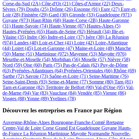
Corse-du-Sud (2A)
Côte-d'Or (21)
Côtes-d'Armor (22)
Deux-
Sèvres (79)
Doubs (25)
Drôme (26)
Essonne (91)
Eure (27)
Eure-et-
Loir (28)
Finistère (29)
Gard (30)
Gironde (33)
Guadeloupe (971)
Guyane (973)
Haut-Rhin (68)
Haute-Corse (2B)
Haute-Garonne
(31)
Haute-Savoie (74)
Haute-Vienne (87)
Hautes-Alpes (5)
Hautes-Pyrénées (65)
Hauts-de-Seine (92)
Hérault (34)
Ille-et-
Vilaine (35)
Indre (36)
Indre-et-Loire (37)
Isère (38)
La Réunion
(974)
Landes (40)
Loir-et-Cher (41)
Loire (42)
Loire-Atlantique
(44)
Loiret (45)
Lot-et-Garonne (47)
Maine-et-Loire (49)
Manche
(50)
Marne (51)
Martinique (972)
Mayenne (53)
Mayotte (976)
Meurthe-et-Moselle (54)
Morbihan (56)
Moselle (57)
Nièvre (58)
Nord (59)
Oise (60)
Paris (75)
Pas-de-Calais (62)
Puy-de-Dôme
(63)
Pyrénées-Atlantiques (64)
Pyrénées-Orientales (66)
Rhône (69)
Sarthe (72)
Savoie (73)
Saône-et-Loire (71)
Seine-Maritime (76)
Seine-Saint-Denis (93)
Seine-et-Marne (77)
Somme (80)
Tarn (81)
Tarn-et-Garonne (82)
Territoire de Belfort (90)
Val-d'Oise (95)
Val-
de-Marne (94)
Var (83)
Vaucluse (84)
Vendée (85)
Vienne (86)
Vosges (88)
Yonne (89)
Yvelines (78)
Découvrez les entreprises en France par Région
Auvergne-Rhône-Alpes
Bourgogne-Franche-Comté
Bretagne
Centre-Val de Loire
Corse
Grand Est
Guadeloupe
Guyane
Hauts-
de-France
La Réunion
Martinique
Mayotte
Normandie
Nouvelle-