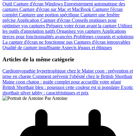
Outil Capture d'écran Windows
Enregistrement automatique des
captures
Capture d'écran sur Mac et MacBook
Capturer l'écran
complet
Capturer une portion spécifique
Capturer une fenêtre
précise
Application Capture d'écran
Conseils pratiques pour
optimiser vos captures
Préparez votre écran avant la capture
Utilisez
les outils d'annotation natifs
Organisez vos captures
Applications
tierces pour fonctionnalités avancées
Problèmes courants et solutions
La capture d'écran ne fonctionne pas
Captures d'écran introuvables
Qualité de capture insuffisante
Aspects légaux et éthiques
Articles de la même catégorie
Cardiomyopathie hypertrophique chez le Maine coon : prévention et
prise en charge
Comment prévenir l'obésité chez le British Shorthair
Maine coon chaton : guide complet pour accueillir votre géant
British Shorthair bleu : pourquoi cette couleur est si populaire
Exotic
shorthair silver tabby : caractéristiques et prix
Par Antoine