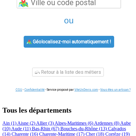
ou
Géolocalisez-moi automatiquement !
Retour à la liste des métiers
CGU
-
Confidentialité
- Service proposé par
ViteUnDevis.com
-
Vous êtes un artisan ?
Tous les départements
Ain (1)
Aisne (2)
Allier (3)
Alpes-Maritimes (6)
Ardennes (8)
Aube
(10)
Aude (11)
Bas-Rhin (67)
Bouches-du-Rhône (13)
Calvados
(14)
Charente (16)
Charente-Maritime (17)
Cher (18)
Corrèze (19)